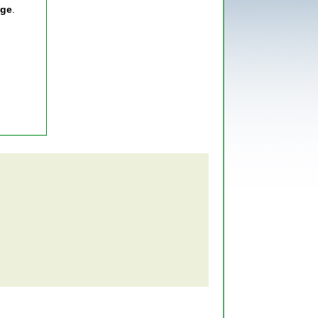
age
.