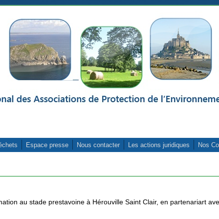
échets
Espace presse
Nous contacter
Les actions juridiques
Nos Co
tion au stade prestavoine à Hérouville Saint Clair, en partenariart av