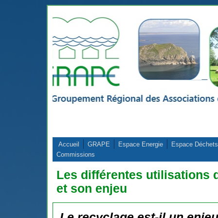
Aller au contenu principal
Accueil
GRAPE
Espace Energie
Espace Déchets
Commissions
Les différentes utilisations
et son enjeu
Le recyclage est-il un enje