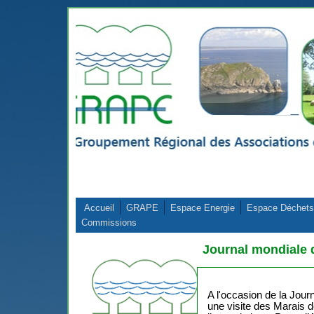
Aller au contenu principal
Accueil
GRAPE
Espace Energie
Espace Déchets
Commissions
Journal mondiale
A l'occasion de la Jo
une visite des Marais 