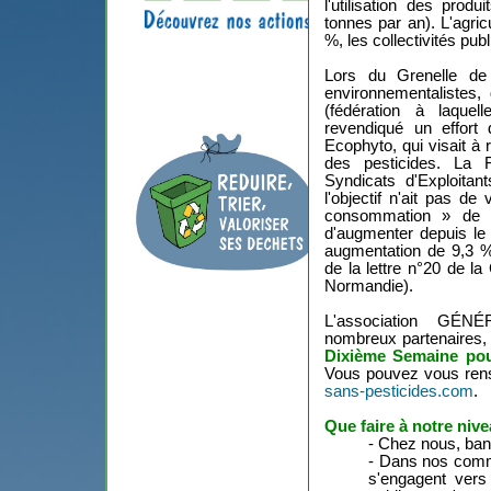
l'utilisation des prod
tonnes par an). L'agr
%, les collectivités publ
Lors du Grenelle de 
environnementalistes,
(fédération à laquel
revendiqué un effort 
Ecophyto, qui visait à r
des pesticides. La 
Syndicats d'Exploitant
l'objectif n'ait pas de
consommation » de p
d'augmenter depuis le
augmentation de 9,3 % 
de la lettre n°20 de l
Normandie).
L'association GÉ
nombreux partenaires,
Dixième Semaine pour
Vous pouvez vous rense
sans-pesticides.com
.
Que faire à notre niv
- Chez nous, bann
- Dans nos commu
s'engagent vers