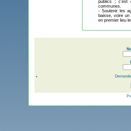
publics ; c'es
communes.
- Soutenir les a
baisse, voire un 
en premier lieu le
No
Demander
Pr