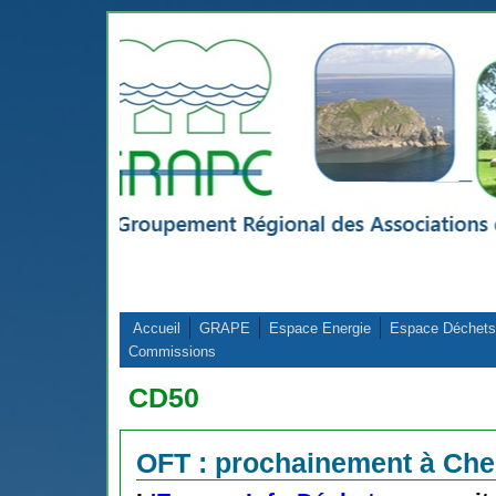
Aller au contenu principal
Accueil
GRAPE
Espace Energie
Espace Déchets
Commissions
CD50
OFT : prochainement à Ch