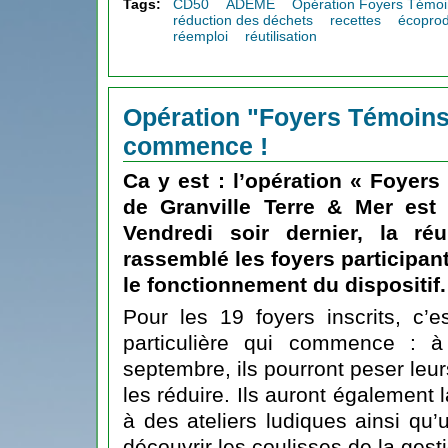
Tags:
CD50
ADEME
Opération Foyers Témoi
réduction des déchets
recettes
écoprod
réemploi
réutilisation
Opération "Foyers Témoins"
commence !
Ca y est :
l’opération « Foyers
de Granville Terre & Mer
est o
Vendredi soir dernier, la r
rassemblé les foyers participant
le fonctionnement du dispositif.
Pour les 19 foyers inscrits, c’
particulière qui commence : à
septembre, ils pourront peser leu
les réduire. Ils auront également l
à des ateliers ludiques ainsi qu’u
découvrir les coulisses de la gest