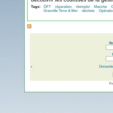
Tags:
OFT
réparation
réemploi
Manche
Granville Terre & Mer
déchets
Opérati
No
Demander
Pr