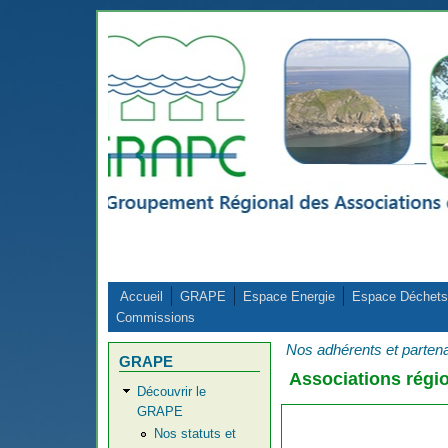
Aller au contenu principal
Accueil
GRAPE
Espace Energie
Espace Déchets
Commissions
Nos adhérents et parten
GRAPE
Associations régi
Découvrir le
GRAPE
Nos statuts et