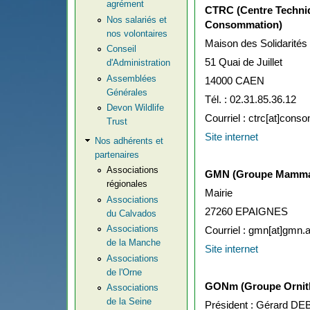
agrément
CTRC (Centre Techniq
Nos salariés et
Consommation)
nos volontaires
Maison des Solidarités
Conseil
51 Quai de Juillet
d'Administration
Assemblées
14000 CAEN
Générales
Tél. : 02.31.85.36.12
Devon Wildlife
Courriel : ctrc[at]cons
Trust
Site internet
Nos adhérents et
partenaires
Associations
GMN (Groupe Mamma
régionales
Mairie
Associations
27260 EPAIGNES
du Calvados
Associations
Courriel : gmn[at]gmn.a
de la Manche
Site internet
Associations
de l'Orne
GONm (Groupe Ornit
Associations
de la Seine
Président : Gérard D