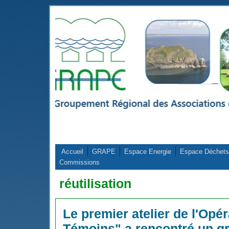
Aller au contenu principal
Accueil
GRAPE
Espace Energie
Espace Déchets
Commissions
réutilisation
Le premier atelier de l'Opé
Témoins" a rencontré un g