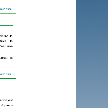
ire la suite
de
Sècheresse
en
Normandie
verre le
inie, le
’est une
Alsace et
ire la suite
de D'autres
moyens de
consommer
ation est
 4 parcs