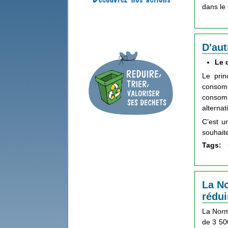
dans le 
D'au
Le 
Le prin
consom
consomm
alternat
C’est u
souhait
Tags:
La No
rédui
La Norm
de 3 50