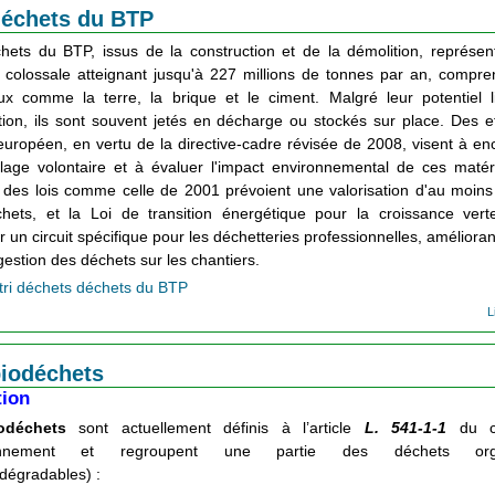
déchets du BTP
hets du BTP, issus de la construction et de la démolition, représen
é colossale atteignant jusqu'à 227 millions de tonnes par an, compr
ux comme la terre, la brique et le ciment. Malgré leur potentiel l
ation, ils sont souvent jetés en décharge ou stockés sur place. Des e
européen, en vertu de la directive-cadre révisée de 2008, visent à e
clage volontaire et à évaluer l'impact environnemental de ces matér
 des lois comme celle de 2001 prévoient une valorisation d'au moin
hets, et la Loi de transition énergétique pour la croissance vert
r un circuit spécifique pour les déchetteries professionnelles, améliorant
a gestion des déchets sur les chantiers.
tri déchets déchets du BTP
L
biodéchets
tion
odéchets
sont actuellement définis à l’article
L. 541-1-1
du c
ironnement et regroupent une partie des déchets org
odégradables) :