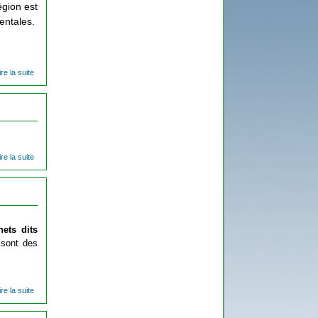
égion est
mentales.
ire la suite
de La
Normandie
et tous
ses
déchets :
une
volonté de
réduire
ire la suite
de Les
problèmes
de la
gestion
des
déchets
ets dits 
 sont des 
ire la suite
de Les
déchets
dangereux