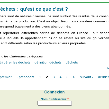
échets : qu'est ce que c'est ?
hets sont de natures diverses, ce sont surtout des résidus de la con
 schéma de production. C’est un objet désormais considéré comme inu
orrespond également à des biens abandonnés.
 répertorier différentes sortes de déchets en France. Tout dépe
ie à laquelle ils appartiennent. Si on se réfère au site du gouverne
sont différents selon les producteurs et leurs propriétés.
nc les différentes catégories :
tri gérer les déchets
définition déchets
déchets
L
 premier
‹ précédent
1
2
3
4
5
6
suivant ›
dernier
Connexion
Nom d'utilisateur
*