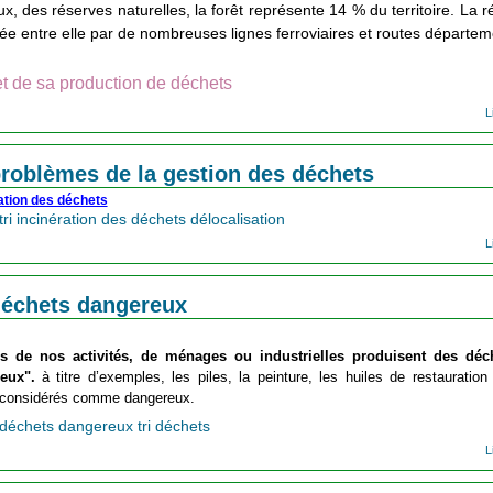
x, des réserves naturelles, la forêt représente 14 % du territoire. La r
ée entre elle par de nombreuses lignes ferroviaires et routes départe
t de sa production de déchets 
L
roblèmes de la gestion des déchets
ration des déchets
tri incinération des déchets délocalisation
L
déchets dangereux
es de nos activités, de ménages ou industrielles produisent des déch
eux".
 à titre d’exemples, les piles, la peinture, les huiles de restauration
 considérés comme dangereux.
déchets dangereux tri déchets
L