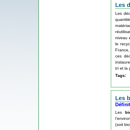
Les 
Les déc
quantit
matéria
réutilis
niveau 
le recy
France,
ces déc
instaure
tri et l
Tags:
Les 
Défini
Les
bi
l’env
(soit bi