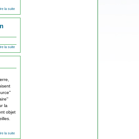
ire la suite
de Les
biodéchets
on
ire la suite
de Les
différentes
utilisations
du terme
recyclage
et son
enjeu
erre,
uisent
urce''
ire''
r la
ent objet
eilles.
ire la suite
de Le tri
valorisation