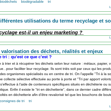
biodéchets
biodégradable
tri
L
ifférentes utilisations du terme recyclage et s
u
cyclage est-il un enjeu marketing ?
L
i valorisation des déchets, réalités et enjeux
e tri : qu’est ce que c’est ?
 à trier et à récupérer les déchets selon leur nature : métaux, papier, v
e...pour faciliter leur recyclage. Ils sont triés soit par ceux qui les prod
 des organismes spécialisés ou en centre de tri. On l'appelle ''Tri à la so
ne collecte sélective effectuée au porte à porte et ''Tri par apport volonta
l s'effectue à l'aide de conteneurs spécifiques situés en déchèterie ou su
lique. Enfin il existe le “tri en déchetterie”, dans ce dernier cadre différ
oltés en déchetterie afin d’être revalorisé tel que les bouchons de bout
consignes de tri
tri
L