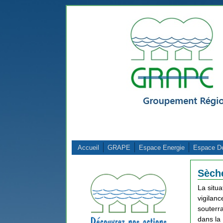
Aller au contenu principal
Accueil
GRAPE
Espace Energie
Espace D
Sèch
La situ
vigilanc
souterra
dans la 