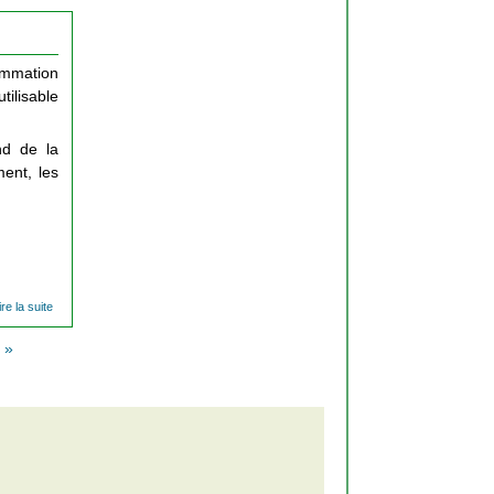
des
déchets,
réalités et
enjeux
sommation
tilisable
nd de la
ment, les
ire la suite
de Les
déchets
: qu'est
 »
ce que
c'est ?