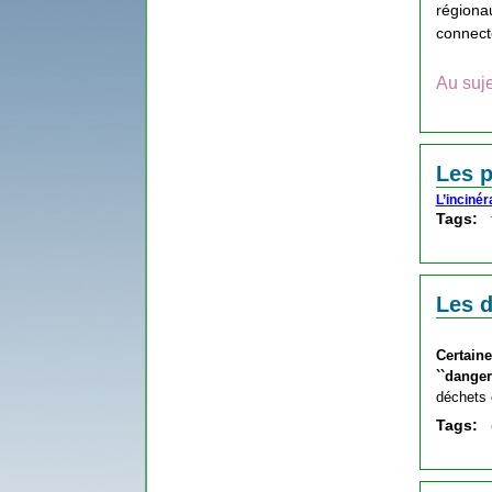
régionau
connect
Au suje
Les p
L’inciné
Tags:
Les 
Certain
``danger
déchets
Tags: