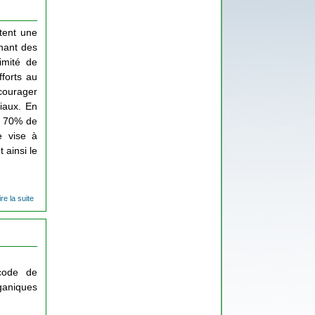
tent une
enant des
imité de
fforts au
ncourager
iaux. En
s 70% de
e vise à
 ainsi le
ire la suite
de Les
déchets
du BTP
ode de
aniques