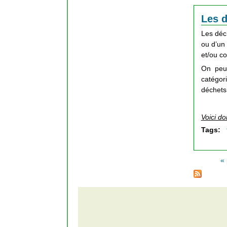
Les d
Les déc
ou d’un
et/ou c
On peut
catégor
déchets 
Voici do
Tags:
«
Pages