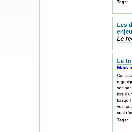
Tags:
Les d
enje
Le re
Le tr
Mais l
Consiste
organiqu
soit par
lors d'u
lorsqu'i
voie pub
sont réc
Tags: